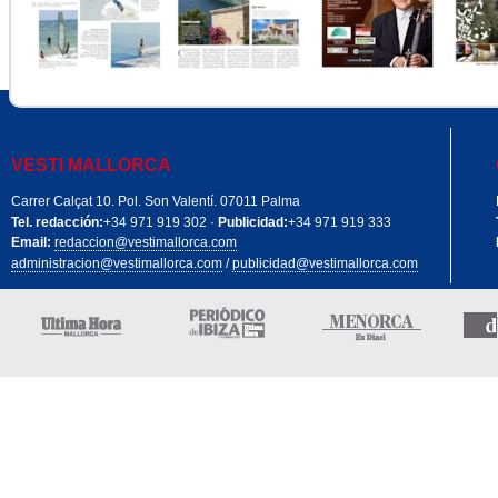
VESTI MALLORCA
Carrer Calçat 10. Pol. Son Valentí. 07011 Palma
Tel. redacción:
+34 971 919 302 ·
Publicidad:
+34 971 919 333
Email:
redaccion@vestimallorca.com
administracion@vestimallorca.com
/
publicidad@vestimallorca.com
Edición Mallorca
Periódico de Ibiza
Menorca 