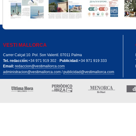
VESTI MALLORCA
Carrer Calçat 10. Pol. Son Valentí. 07011 Palma
Tel. redacción:
+34 971 919 302 ·
Publicidad:
+34 971 919 333
Email:
redaccion@vestimallorca.com
administracion@vestimallorca.com
/
publicidad@vestimallorca.com
Edición Mallorca
Periódico de Ibiza
Menorca 