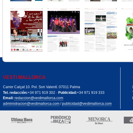
VESTI MALLORCA
Carrer Calçat 10. Pol. Son Valentí. 07011 Palma
Tel. redacción:
+34 971 919 302 ·
Publicidad:
+34 971 919 333
Email:
redaccion@vestimallorca.com
administracion@vestimallorca.com
/
publicidad@vestimallorca.com
Edición Mallorca
Periódico de Ibiza
Menorca 